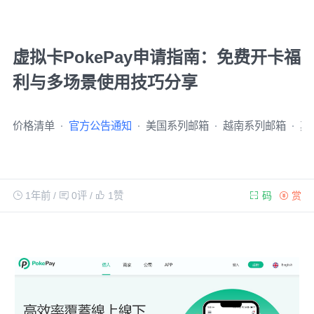
虚拟卡PokePay申请指南：免费开卡福
利与多场景使用技巧分享
价格清单
官方公告通知
美国系列邮箱
越南系列邮箱
其
1年前
/
0评
/
1
赞
码
赏