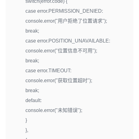
switch(error.code) {
case error.PERMISSION_DENIED:
console.error("用户拒绝了位置请求");
break;
case error.POSITION_UNAVAILABLE:
console.error("位置信息不可用");
break;
case error.TIMEOUT:
console.error("获取位置超时");
break;
default:
console.error("未知错误");
}
},