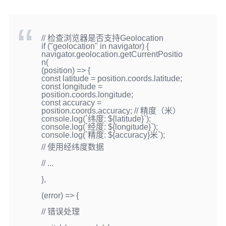
// 检查浏览器是否支持Geolocation
if ("geolocation" in navigator) {
navigator.geolocation.getCurrentPositio
n(
(position) => {
const latitude = position.coords.latitude;
const longitude =
position.coords.longitude;
const accuracy =
position.coords.accuracy; // 精度（米）
console.log(`纬度: ${latitude}`);
console.log(`经度: ${longitude}`);
console.log(`精度: ${accuracy}米`);
// 使用经纬度数据
// ...
},
(error) => {
// 错误处理